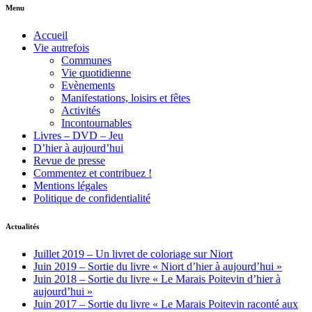
Menu
Accueil
Vie autrefois
Communes
Vie quotidienne
Evènements
Manifestations, loisirs et fêtes
Activités
Incontournables
Livres – DVD – Jeu
D’hier à aujourd’hui
Revue de presse
Commentez et contribuez !
Mentions légales
Politique de confidentialité
Actualités
Juillet 2019 – Un livret de coloriage sur Niort
Juin 2019 – Sortie du livre « Niort d’hier à aujourd’hui »
Juin 2018 – Sortie du livre « Le Marais Poitevin d’hier à
aujourd’hui »
Juin 2017 – Sortie du livre « Le Marais Poitevin raconté aux