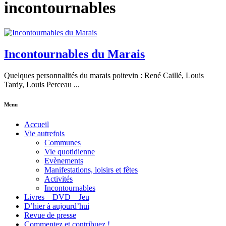
incontournables
Incontournables du Marais
Quelques personnalités du marais poitevin : René Caillé, Louis
Tardy, Louis Perceau ...
Menu
Accueil
Vie autrefois
Communes
Vie quotidienne
Evènements
Manifestations, loisirs et fêtes
Activités
Incontournables
Livres – DVD – Jeu
D’hier à aujourd’hui
Revue de presse
Commentez et contribuez !